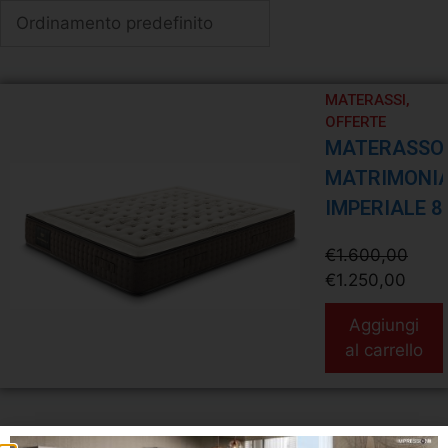
MATERASSI
,
OFFERTE
MATERASSO
MATRIMONI
IMPERIALE 8
€
1.600,00
€
1.250,00
Aggiungi
al carrello