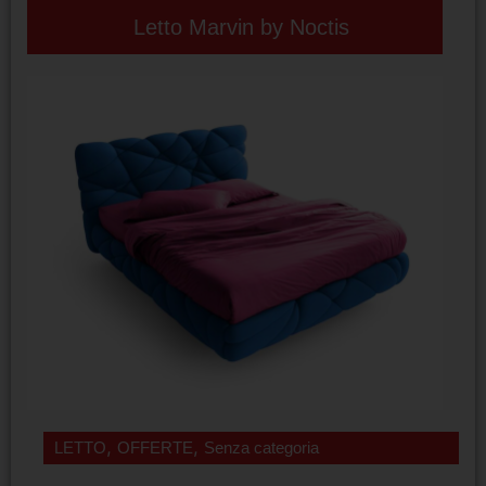
Letto Marvin by Noctis
,
,
LETTO
OFFERTE
Senza categoria