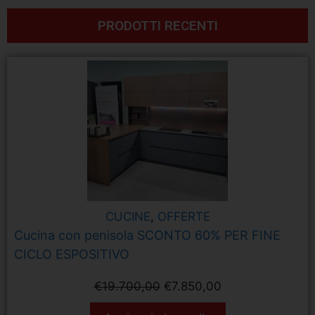
PRODOTTI RECENTI
Parete Living Febal
Scegliere di arredare una
parete living di grande effetto
grazie all’utilizzo dei diversi
CUCINE
,
OFFERTE
elementi della collezione
Cucina con penisola SCONTO 60% PER FINE
GIORNO
CICLO ESPOSITIVO
Click QUI
€
19.700,00
€
7.850,00