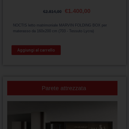
€
1.400,00
€
2.814,00
NOCTIS letto matrimoniale MARVIN FOLDING BOX per
materasso da 160x200 cm (703 - Tessuto Lycra)
Aggiungi al carrello
Parete attrezzata